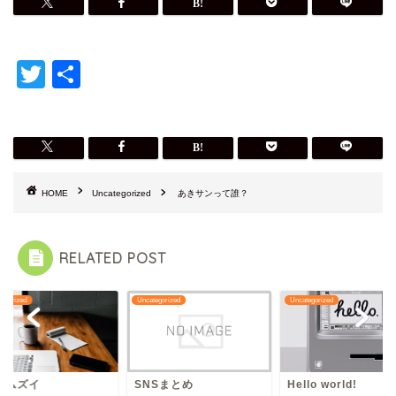
T
共
wi
有
tt
er
HOME
Uncategorized
あきサンって誰？
RELATED POST
tegorized
Uncategorized
Uncategorized
NSムズイ
SNSまとめ
Hello world!